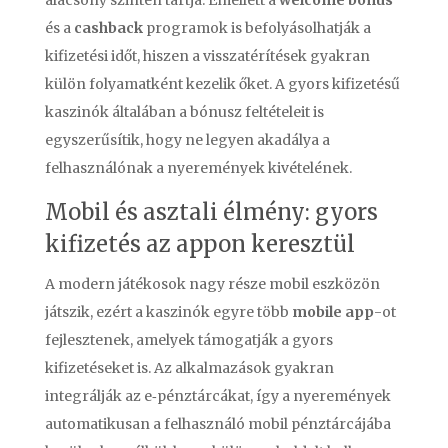
alacsony szinten tartja. Emellett a
welcome bonus
és a
cashback
programok is befolyásolhatják a
kifizetési időt, hiszen a visszatérítések gyakran
külön folyamatként kezelik őket. A gyors kifizetésű
kaszinók általában a bónusz feltételeit is
egyszerűsítik, hogy ne legyen akadálya a
felhasználónak a nyeremények kivételének.
Mobil és asztali élmény: gyors
kifizetés az appon keresztül
A modern játékosok nagy része mobil eszközön
játszik, ezért a kaszinók egyre több
mobile app
-ot
fejlesztenek, amelyek támogatják a gyors
kifizetéseket is. Az alkalmazások gyakran
integrálják az e‑pénztárcákat, így a nyeremények
automatikusan a felhasználó mobil pénztárcájába