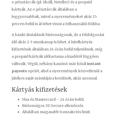
e‑pénztárcák (pl. Skrill, Neteller) és a prepaid
kártyák. Az e‑pénztárcák általában a
leggyorsabbak, mivel a nyereményeket akár 15
percen belül is át lehet vinni a felhasználói fiókba.
A banki átutalások biztonságosak, de a feldolgozási
idő akár 2-3 munkanap is lehet. A hitelkártyás
kifizetések általában 24 órán belül teljesülnek, míg
a prepaid kártyák időtartama a kiadótól függően
változik. Végül, néhány kaszinó már kínál
instant
payouts
opciót, ahol a nyeremények közvetlenül a
játékos saját számlájára kerülnek, akár azonnal.
Kártyás kifizetések
Visa és Mastercard – 24 órán belül.
Biztonságos 3D Secure ellenőrzés.
Általában magasabb tranzakciós limit.