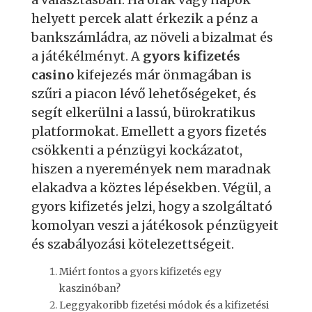
helyett percek alatt érkezik a pénz a
bankszámládra, az növeli a bizalmat és
a játékélményt. A
gyors kifizetés
casino
kifejezés már önmagában is
szűri a piacon lévő lehetőségeket, és
segít elkerülni a lassú, bürokratikus
platformokat. Emellett a gyors fizetés
csökkenti a pénzügyi kockázatot,
hiszen a nyeremények nem maradnak
elakadva a köztes lépésekben. Végül, a
gyors kifizetés jelzi, hogy a szolgáltató
komolyan veszi a játékosok pénzügyeit
és szabályozási kötelezettségeit.
Miért fontos a gyors kifizetés egy
kaszinóban?
Leggyakoribb fizetési módok és a kifizetési