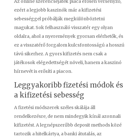
Az online szerencsejáték piaca erősen versenyző,
ezért a legjobb kaszinók már a kifizetési
sebességgel próbálják megkülönböztetni
magukat. Sok felhasználó visszatér egy olyan
oldalra, ahol a nyeremények gyorsan elérhetők, és
ez a visszatérő forgalom kulcsfontosságú a hosszú
távú sikerhez. A gyors kifizetés nem csak a
játékosok elégedettségét növeli, hanem a kaszinó
hírnevét is erősíti a piacon.
Leggyakoribb fizetési módok és
a kifizetési sebesség
A fizetési módszerek széles skálája áll
rendelkezésre, de nem mindegyik kínál azonnali
kifizetést. A legnépszerűbb
deposit methods
közé
tartozik a hitelkártya, a banki átutalás, az