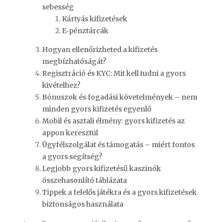
sebesség
Kártyás kifizetések
E‑pénztárcák
Hogyan ellenőrizheted a kifizetés
megbízhatóságát?
Regisztráció és KYC: Mit kell tudni a gyors
kivételhez?
Bónuszok és fogadási követelmények – nem
minden gyors kifizetés egyenlő
Mobil és asztali élmény: gyors kifizetés az
appon keresztül
Ügyfélszolgálat és támogatás – miért fontos
a gyors segítség?
Legjobb gyors kifizetésű kaszinók
összehasonlító táblázata
Tippek a felelős játékra és a gyors kifizetések
biztonságos használata