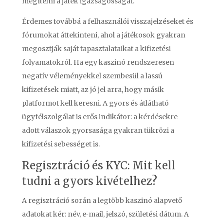
megítélni a játék igazságosságát.
Érdemes továbbá a felhasználói visszajelzéseket és
fórumokat áttekinteni, ahol a játékosok gyakran
megosztják saját tapasztalataikat a kifizetési
folyamatokról. Ha egy kaszinó rendszeresen
negatív véleményekkel szembesül a lassú
kifizetések miatt, az jó jel arra, hogy másik
platformot kell keresni. A gyors és átlátható
ügyfélszolgálat is erős indikátor: a kérdésekre
adott válaszok gyorsasága gyakran tükrözi a
kifizetési sebességet is.
Regisztráció és KYC: Mit kell
tudni a gyors kivételhez?
A regisztráció során a legtöbb kaszinó alapvető
adatokat kér: név, e‑mail, jelszó, születési dátum. A