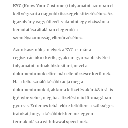
KYC
(Know Your Customer) folyamatot azonban el
kell végezni a nagyobb összegek kifizetéséhez. Az
igazolvány vagy útlevél, valamint egy víziszámla
bemutatása általában elegendő a
személyazonosság ellenőrzéséhez.
Azon kaszinók, amelyek a KYC-et már a
regisztrációkor kérik, gyakran gyorsabb kivételi
folyamatot tudnak biztosítani, mivel a
dokumentumok előre már ellenőrzésre kerülnek.
Ha a felhasználó később adja meg a
dokumentumokat, akkor a kifizetés akár 48 órát is
igénybe vehet, még ha a fizetési mód önmagában
gyors is. Érdemes tehát előre feltölteni a szükséges
iratokat, hogy a későbbiekben ne legyen
fennakadása a
withdrawal speed
-nek.