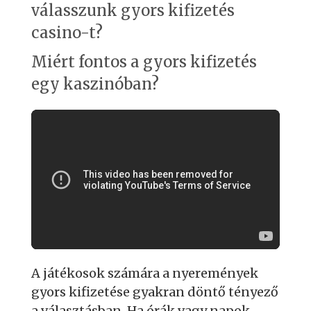
válasszunk gyors kifizetés
casino-t?
Miért fontos a gyors kifizetés
egy kaszinóban?
A játékosok számára a nyeremények
gyors kifizetése gyakran döntő tényező
a választásban. Ha órák vagy napok