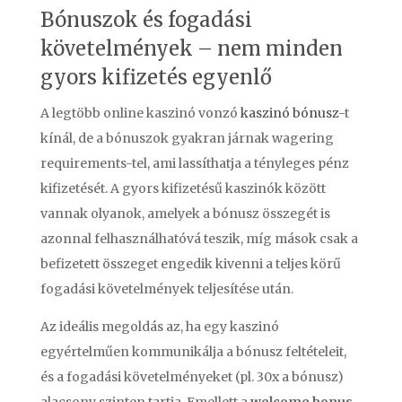
Bónuszok és fogadási
követelmények – nem minden
gyors kifizetés egyenlő
A legtöbb online kaszinó vonzó
kaszinó bónusz
-t
kínál, de a bónuszok gyakran járnak
wagering
requirements
-tel, ami lassíthatja a tényleges pénz
kifizetését. A gyors kifizetésű kaszinók között
vannak olyanok, amelyek a bónusz összegét is
azonnal felhasználhatóvá teszik, míg mások csak a
befizetett összeget engedik kivenni a teljes körű
fogadási követelmények teljesítése után.
Az ideális megoldás az, ha egy kaszinó
egyértelműen kommunikálja a bónusz feltételeit,
és a fogadási követelményeket (pl. 30x a bónusz)